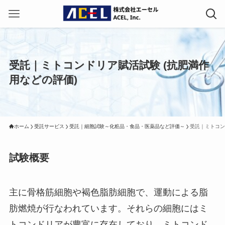
受託｜ミトコンドリア賦活試験 (抗肥満作
用などの評価)
ホーム
受託サービス
受託｜細胞試験～化粧品・食品・医薬品など評価～
受託｜ミトコン
試験概要
主に骨格筋細胞や褐色脂肪細胞で、運動による脂
肪燃焼が行なわれています。それらの細胞にはミ
トコンドリアが豊富に存在しており、ミトコンド