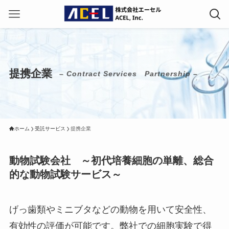
提携企業
– Contract Services Partnership –
ホーム
受託サービス
提携企業
動物試験会社 ～初代培養細胞の単離、総合
的な動物試験サービス～
げっ歯類やミニブタなどの動物を用いて安全性、
有効性の評価が可能です。弊社での細胞実験で得