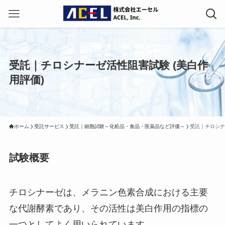
受託｜チロシナーゼ活性阻害試験 (美白作
用評価)
ホーム
受託サービス
受託｜細胞試験～化粧品・食品・医薬品など評価～
受託｜チロシナ
試験概要
チロシナーゼは、メラニン色素合成における主要
な代謝酵素であり、その活性は美白作用の指標の
一つとしてよく用いられています。