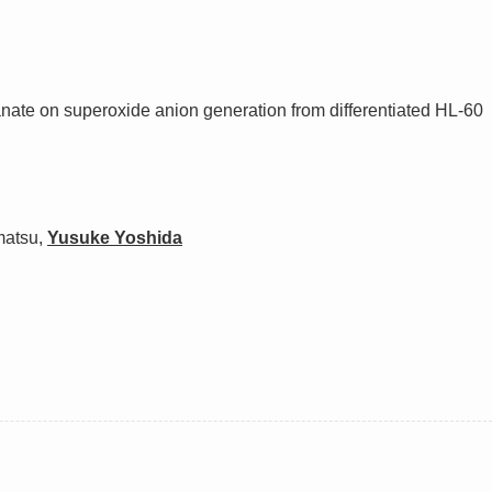
cyanate on superoxide anion generation from differentiated HL-60
matsu,
Yusuke Yoshida