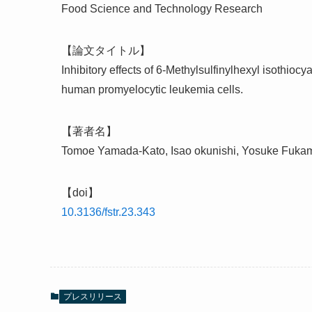
Food Science and Technology Research
【論文タイトル】
Inhibitory effects of 6-Methylsulfinylhexyl isothio
human promyelocytic leukemia cells.
【著者名】
Tomoe Yamada-Kato, Isao okunishi, Yosuke Fuka
【doi】
10.3136/fstr.23.343
プレスリリース