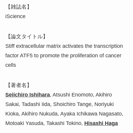
【雑誌名】
iScience
【論文タイトル】
Stiff extracellular matrix activates the transcription
factor ATF5 to promote the proliferation of cancer
cells
【著者名】
Seiichiro Ishihara
, Atsushi Enomoto, Akihiro
Sakai, Tadashi Iida, Shoichiro Tange, Noriyuki
Kioka, Akihiro Nukuda, Ayaka Ichikawa Nagasato,
Motoaki Yasuda, Takashi Tokino,
Hisashi Haga